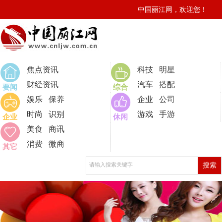
中国丽江网，欢迎您！
焦点资讯
科技
明星
财经资讯
汽车
搭配
要闻
综合
娱乐
保养
企业
公司
时尚
识别
游戏
手游
企业
休闲
美食
商讯
消费
微商
其它