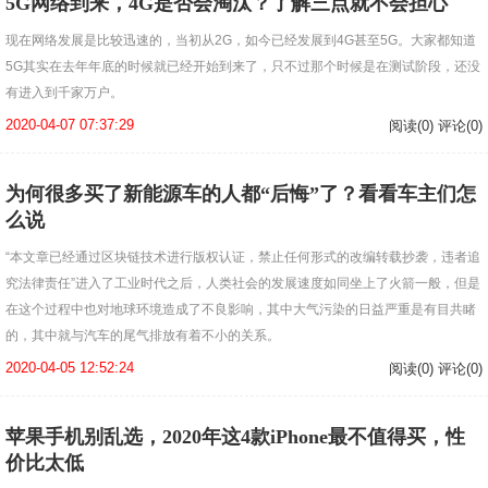
5G网络到来，4G是否会淘汰？了解三点就不会担心
现在网络发展是比较迅速的，当初从2G，如今已经发展到4G甚至5G。大家都知道
5G其实在去年年底的时候就已经开始到来了，只不过那个时候是在测试阶段，还没
有进入到千家万户。
2020-04-07 07:37:29
阅读(0) 评论(0)
为何很多买了新能源车的人都“后悔”了？看看车主们怎
么说
“本文章已经通过区块链技术进行版权认证，禁止任何形式的改编转载抄袭，违者追
究法律责任”进入了工业时代之后，人类社会的发展速度如同坐上了火箭一般，但是
在这个过程中也对地球环境造成了不良影响，其中大气污染的日益严重是有目共睹
的，其中就与汽车的尾气排放有着不小的关系。
2020-04-05 12:52:24
阅读(0) 评论(0)
苹果手机别乱选，2020年这4款iPhone最不值得买，性
价比太低