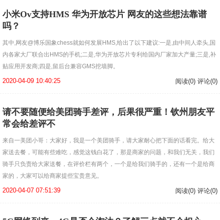
小米Ov支持HMS 华为开放芯片 网友的这些想法靠谱
吗？
其中,网友@博乐国象chess就如何发展HMS,给出了以下建议:一是,由中间人牵头,国
内各家大厂联合出HMS的手机;二是,华为开放芯片专利给国内厂家加大产量;三是,补
贴应用开发商;四是,留后台兼容GMS挖墙脚。
2020-04-09 10:40:25
阅读(0) 评论(0)
请不要随便给美团骑手差评，后果很严重！钦州朋友平
常会给差评不
来自一美团小哥：大家好，我是一个美团骑手，请大家耐心把下面的话看完。给大
家送去餐，可能有些难吃，感觉这钱白花了，那是商家的问题，和我们无关，我们
骑手只负责给大家送餐，在评价栏有两个，一个是给我们骑手的，还有一个是给商
家的，大家可以给商家提些宝贵意见。
2020-04-07 07:51:39
阅读(0) 评论(0)