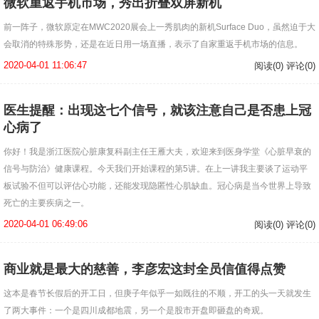
微软重返手机市场，秀出折叠双屏新机
前一阵子，微软原定在MWC2020展会上一秀肌肉的新机Surface Duo，虽然迫于大
会取消的特殊形势，还是在近日用一场直播，表示了自家重返手机市场的信息。
2020-04-01 11:06:47
阅读(0) 评论(0)
医生提醒：出现这七个信号，就该注意自己是否患上冠
心病了
你好！我是浙江医院心脏康复科副主任王雁大夫，欢迎来到医身学堂《心脏早衰的
信号与防治》健康课程。今天我们开始课程的第5讲。在上一讲我主要谈了运动平
板试验不但可以评估心功能，还能发现隐匿性心肌缺血。冠心病是当今世界上导致
死亡的主要疾病之一。
2020-04-01 06:49:06
阅读(0) 评论(0)
商业就是最大的慈善，李彦宏这封全员信值得点赞
这本是春节长假后的开工日，但庚子年似乎一如既往的不顺，开工的头一天就发生
了两大事件：一个是四川成都地震，另一个是股市开盘即砸盘的奇观。