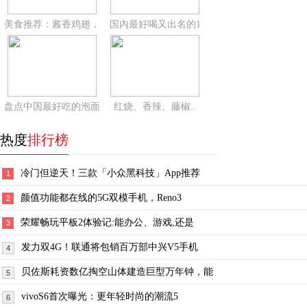
美食推荐：酱香鸡翅，
国内最好喝又出名的1
盘点中国最好吃的泡面
红烧、香辣、藤椒..
热度
排行榜
冷门但逆天！三款「小众黑科技」App推荐
1
颜值功能都在线的5G双模手机，Reno3
2
荣耀畅玩平板2体验记:能办公、游戏,还是
3
发力双4G！联通将包销百万部中兴V5手机
4
贝佐斯耗资数亿掏空山体建造巨型万年钟，能
5
vivoS6首次曝光：更年轻时尚的潮流5
6