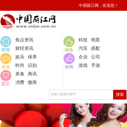
中国丽江网，欢迎您！
0
焦点资讯
科技
明星
财经资讯
汽车
搭配
要闻
综合
娱乐
保养
企业
公司
时尚
识别
游戏
手游
企业
休闲
美食
商讯
消费
微商
其它