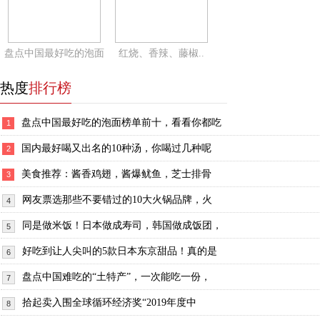
盘点中国最好吃的泡面
红烧、香辣、藤椒..
热度
排行榜
盘点中国最好吃的泡面榜单前十，看看你都吃
1
国内最好喝又出名的10种汤，你喝过几种呢
2
美食推荐：酱香鸡翅，酱爆鱿鱼，芝士排骨
3
网友票选那些不要错过的10大火锅品牌，火
4
同是做米饭！日本做成寿司，韩国做成饭团，
5
好吃到让人尖叫的5款日本东京甜品！真的是
6
盘点中国难吃的“土特产”，一次能吃一份，
7
拾起卖入围全球循环经济奖“2019年度中
8