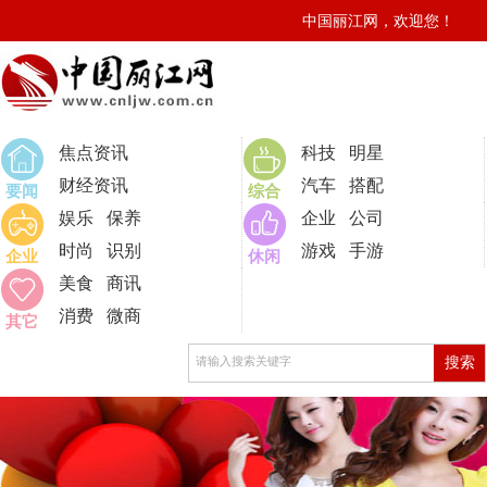
中国丽江网，欢迎您！
0
焦点资讯
科技
明星
财经资讯
汽车
搭配
要闻
综合
娱乐
保养
企业
公司
时尚
识别
游戏
手游
企业
休闲
美食
商讯
消费
微商
其它