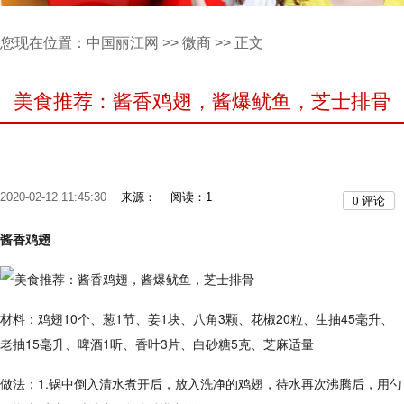
您现在位置：
中国丽江网
>>
微商
>> 正文
美食推荐：酱香鸡翅，酱爆鱿鱼，芝士排骨
2020-02-12 11:45:30
来源：
阅读：1
0
评论
酱香鸡翅
材料：鸡翅10个、葱1节、姜1块、八角3颗、花椒20粒、生抽45毫升、
老抽15毫升、啤酒1听、香叶3片、白砂糖5克、芝麻适量
做法：1.锅中倒入清水煮开后，放入洗净的鸡翅，待水再次沸腾后，用勺