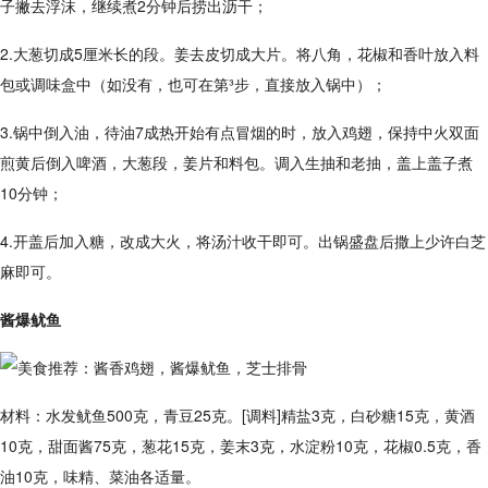
子撇去浮沫，继续煮2分钟后捞出沥干；
2.大葱切成5厘米长的段。姜去皮切成大片。将八角，花椒和香叶放入料
包或调味盒中（如没有，也可在第³步，直接放入锅中）；
3.锅中倒入油，待油7成热开始有点冒烟的时，放入鸡翅，保持中火双面
煎黄后倒入啤酒，大葱段，姜片和料包。调入生抽和老抽，盖上盖子煮
10分钟；
4.开盖后加入糖，改成大火，将汤汁收干即可。出锅盛盘后撒上少许白芝
麻即可。
酱爆鱿鱼
材料：水发鱿鱼500克，青豆25克。[调料]精盐3克，白砂糖15克，黄酒
10克，甜面酱75克，葱花15克，姜末3克，水淀粉10克，花椒0.5克，香
油10克，味精、菜油各适量。