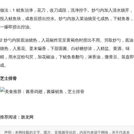
做法：1 鱿鱼治净，花刀，改刀成段，洗净控干。炒勺内加入清水烧开，
投入鱿鱼块，成卷后捞出控水。炒勺内放入菜油烧至七成热，下鱿鱼卷，
一爆即捞出控油。
2 炒勺内留底油烧热，入花椒炸至呈黄褐色时捞出不用。另取炒勺，底油
烧热，入葱花、姜末煸香，下甜面酱、白砂糖炒浓，入精盐、黄酒、味
精，用水淀粉勾芡，加花椒油，下鱿鱼卷翻匀，淋香油，撒青豆、装盘即
成。
芝士排骨
推荐阅读：
旗龙网
声明：本网转载的文字、图片、音视频等信息，内容均来源于网络，并不代表本