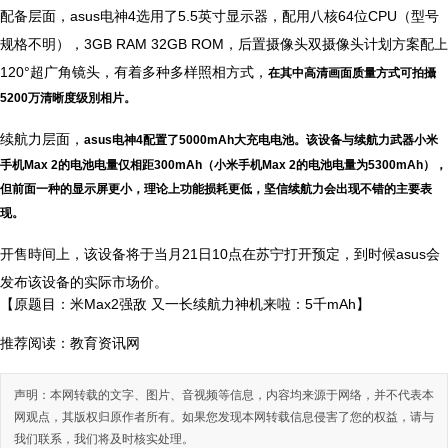
配备层面，asus电神4选用了5.5英寸显示器，配用八核64位CPU（型号
规格不明），3GB RAM 32GB ROM，后置摄像头双摄像头计划方案配上
120°超广角镜头，有着多种多样照相方式，
在其中高清画面质量方式可拍攝
5200万清晰度级別相片。
续航力层面，
asus电神4配置了5000mAh大充电电池。该设备与续航力武器小米
手机Max 2的电池电量仅相距300mAh（小米手机Max 2的电池电量为5300mAh），
但前面一种的显示屏更小，理论上功能损耗更低，坚信续航力会出现不错的主要表
现。
开售時间上，该设备将于当月21日10点在苏宁打开预定，到时候asus会
发布该设备的实际市场价。
【原题目：米Max2强敌 又一长续航力神机来啦：5千mAh】
推荐阅读：
教育资讯网
声明：本网转载的文字、图片、音视频等信息，内容均来源于网络，并不代表本
网观点，其版权归原作者所有。如果您发现本网转载信息侵害了您的权益，请与
我们联系，我们将及时核实处理。