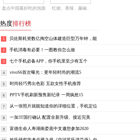
盘点中国最好吃的泡面
红烧、香辣、藤椒..
热度
排行榜
贝佐斯耗资数亿掏空山体建造巨型万年钟，能
1
手机消毒有必要！一图教你怎么做
2
七个手机必备APP，你手机里至少有五个
3
vivoS6首次曝光：更年轻时尚的潮流5
4
时尚轻巧秀出色彩 五款女性手机推荐
5
PPTV手机刷新预售新纪录 一周疯抢15
6
从一张照片就能知道你的详细位置，手机定位
7
一加3T国行确认:配置全新升级、接近完美
8
富德生命人寿湖南娄底中支邀您参加2020
9
姓氏研究学者必藏之书《交河苏氏清芬录》由