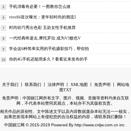
手机消毒有必要！一图教你怎么做
5
vivoS6首次曝光：更年轻时尚的潮流5
6
时尚轻巧秀出色彩 五款女性手机推荐
7
一代经典终逝去,摩托罗拉:成为V3败也V
8
学会这6种简单实用的手机摄影技巧，帮你拍
9
你的4G手机还能用多久？看看近来发布的手
10
丨
丨
丨
丨
丨
关于我们
联系我们
法律声明
XML地图
免责声明
网站地
图
TXT
免责声明：中国丽江网所有文字、图片、视频、音频等资料均来自互联
网，不代表本站赞同其观点，本站亦不为其版权负责。
相关作品的原创性、文中陈述文字以及内容数据庞杂本站无法一一核实，
如果您发现本网站上有侵犯您的合法权益的内容，请联系我们删除！
© 2015-2019 Powered By http://www.cnljw.com.cn inc .
中国丽江网