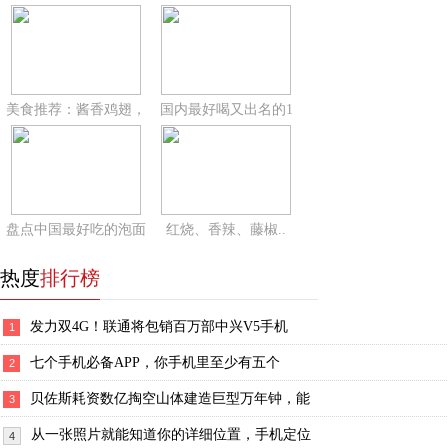
美食推荐：酱香鸡翅，
国内最好喝又出名的1
盘点中国最好吃的泡面
红烧、香辣、藤椒..
热度
排行榜
发力双4G！联通将包销百万部中兴V5手机
1
七个手机必备APP，你手机里至少有五个
2
贝佐斯耗资数亿掏空山体建造巨型万年钟，能
3
从一张照片就能知道你的详细位置，手机定位
4