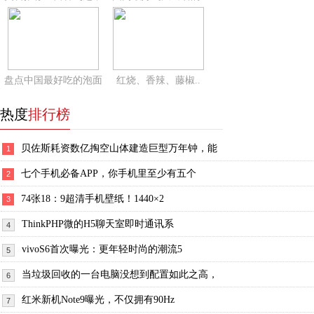
盘点中国最好吃的泡面
红烧、香辣、藤椒..
热度
排行榜
贝佐斯耗资数亿掏空山体建造巨型万年钟，能
1
七个手机必备APP，你手机里至少有五个
2
74张18：9超清手机壁纸！1440×2
3
ThinkPHP微的H5聊天室即时通讯系
4
vivoS6首次曝光：更年轻时尚的潮流5
5
当垃圾回收的一台电脑没想到配置如此之高，
6
红米新机Note9曝光，不仅拥有90Hz
7