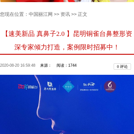
您现在位置：
中国丽江网
>>
资讯
>> 正文
【速美新品 真鼻子2.0 】昆明铜雀台鼻整形资
深专家倾力打造，案例限时招募中！
2020-08-20 16:59:48
来源：
阅读：1744
0
评论