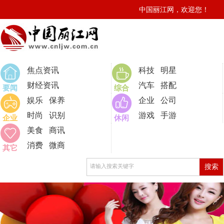
中国丽江网，欢迎您！
0
焦点资讯
科技
明星
财经资讯
汽车
搭配
要闻
综合
娱乐
保养
企业
公司
时尚
识别
游戏
手游
企业
休闲
美食
商讯
消费
微商
其它