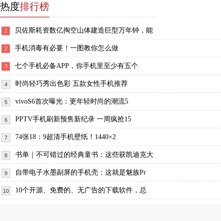
热度
排行榜
贝佐斯耗资数亿掏空山体建造巨型万年钟，能
1
手机消毒有必要！一图教你怎么做
2
七个手机必备APP，你手机里至少有五个
3
时尚轻巧秀出色彩 五款女性手机推荐
4
vivoS6首次曝光：更年轻时尚的潮流5
5
PPTV手机刷新预售新纪录 一周疯抢15
6
74张18：9超清手机壁纸！1440×2
7
书单｜不可错过的经典童书：这些获凯迪克大
8
自带电子水墨副屏的手机壳：这就是魅族Pr
9
10个开源、免费的、无广告的下载软件，总
10