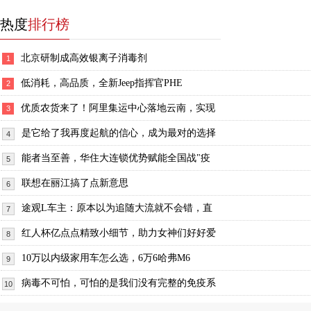
热度
排行榜
北京研制成高效银离子消毒剂
1
低消耗，高品质，全新Jeep指挥官PHE
2
优质农货来了！阿里集运中心落地云南，实现
3
是它给了我再度起航的信心，成为最对的选择
4
能者当至善，华住大连锁优势赋能全国战"疫
5
联想在丽江搞了点新意思
6
途观L车主：原本以为追随大流就不会错，直
7
红人杯亿点点精致小细节，助力女神们好好爱
8
10万以内级家用车怎么选，6万6哈弗M6
9
病毒不可怕，可怕的是我们没有完整的免疫系
10