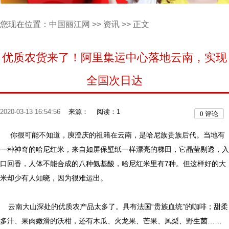
您现在位置：
中国丽江网
>>
资讯
>> 正文
优质农货来了！阿里集运中心落地云南，实现
全国次日达
2020-03-13 16:54:56
来源：
阅读：1
0
评论
你很可能不知道，庾澄庆的祖籍在云南，是哈尼族贵族后代。当地有
一种神奇的哈尼红米，来自如屏保壁纸一样漂亮的梯田，它晶莹剔透，入
口回香，人体不能合成的八种氨基酸，哈尼红米里有7种。但这样好的大
米却少有人知晓，因为很难运出。
云南大山深处的优质农产品太多了。具有法国“贵族血统”的咖啡；甜柔
多汁、果肉嫩滑的沃柑，还有木瓜、火龙果、芒果、凤梨、野生菌……