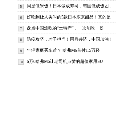
同是做米饭！日本做成寿司，韩国做成饭团，
5
好吃到让人尖叫的5款日本东京甜品！真的是
6
盘点中国难吃的“土特产”，一次能吃一份，
7
防疫攻坚，才子担当！同舟共济，中国加油！
8
年轻家庭买车难？ 哈弗M6首付1.5万轻
9
6万6哈弗M6让老司机点赞的超值家用SU
10