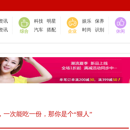
0
资讯
科技
明星
娱乐
保养
资讯
汽车
搭配
时尚
识别
综合
企业
休闲
，一次能吃一份，那你是个“狠人”